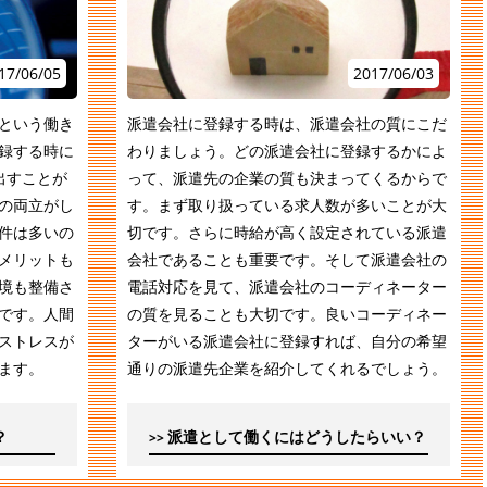
17/06/05
2017/06/03
という働き
派遣会社に登録する時は、派遣会社の質にこだ
録する時に
わりましょう。どの派遣会社に登録するかによ
出すことが
って、派遣先の企業の質も決まってくるからで
の両立がし
す。まず取り扱っている求人数が多いことが大
件は多いの
切です。さらに時給が高く設定されている派遣
メリットも
会社であることも重要です。そして派遣会社の
境も整備さ
電話対応を見て、派遣会社のコーディネーター
です。人間
の質を見ることも大切です。良いコーディネー
ストレスが
ターがいる派遣会社に登録すれば、自分の希望
ます。
通りの派遣先企業を紹介してくれるでしょう。
？
派遣として働くにはどうしたらいい？