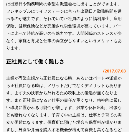
は出勤日や勤務時間の希望を派遣会社に出すことができます。
フレキシブルにライフステージに合った出勤日と勤務時間を選
べるのが魅力です。それでいて正社員のように福利厚生、雇用
保険、健康保険などが完備され労働環境が整っています。パー
トに比べて時給が高いのも魅力です。人間関係のストレスが少
なく、家庭と育児と仕事の両立がしやすいというメリットもあ
ります。
正社員として働く難しさ
2017.07.03
主婦が専業主婦から正社員になる時、あるいはパートや派遣か
ら正社員になる時は、メリットだけでなくデメリットもありま
す。まず夫の扶養から外れるため税制上の優遇が無くなりま
す。また正社員になると仕事の責任が重くなり、精神的に厳し
い環境に置かれる可能性が増します。残業や休日出勤、出張な
ども断れなくなります。子育て中の主婦は、仕事と子育ての両
立が困難になります。保育所に預けた場合も保育料が掛かりま
すし、外食や弁当を購入する機会が増えて食費も高くなるなど